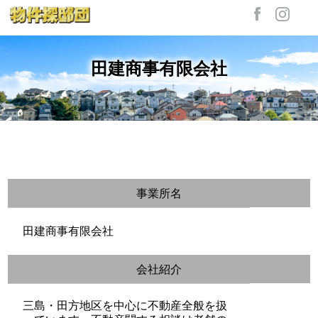
田建商事有限会社
事業所名
田建商事有限会社
会社紹介
三島・田方地区を中心に不動産全般を扱